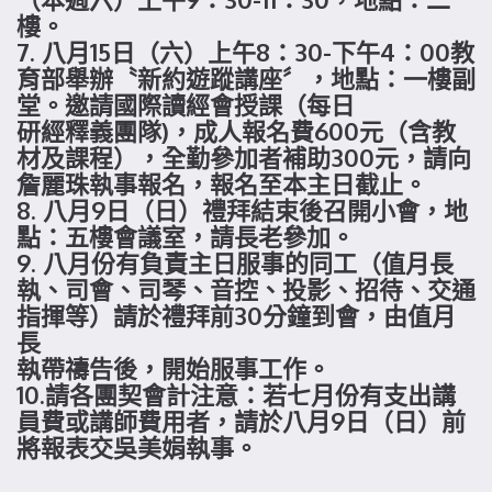
樓。
7. 八月15日（六）上午8：30-下午4：00教
育部舉辦〝新約遊蹤講座〞，地點：一樓副
堂。邀請國際讀經會授課（每日
研經釋義團隊)，成人報名費600元（含教
材及課程），全勤參加者補助300元，請向
詹麗珠執事報名，報名至本主日截止。
8. 八月9日（日）禮拜結束後召開小會，地
點：五樓會議室，請長老參加。
9. 八月份有負責主日服事的同工（值月長
執、司會、司琴、音控、投影、招待、交通
指揮等）請於禮拜前30分鐘到會，由值月
長
執帶禱告後，開始服事工作。
10.請各團契會計注意：若七月份有支出講
員費或講師費用者，請於八月9日（日）前
將報表交吳美娟執事。