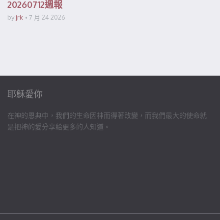
20260712週報
by
jrk
7 月 24 2026
耶穌愛你
在神的恩典中，我們的生命因神而得著改變，而我們最大的使命就
是把神的愛分享給更多的人知道。