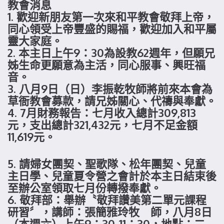
教會消息
1. 歡迎新朋友第一次來和平教會敬拜上帝，
同心領受上帝豐盛的賜福，歡迎加入和平屬
靈大家庭。
2. 本主日上午9：30為設教62週年，但願兄
姊生命更願意為主活，同心服事、興旺福
音。
3. 八月9日（日）李振乾牧師將前來本會為
草衙教會募款，請兄姊關心、代禱與奉獻。
4. 7月財務報告：七月收入總計309,813
元，支出總計321,432元，七月不足金額
11,619元。
5. 請婦女團契、聖歌隊、松年團契、兒童
主日學、兒童夏令營之會計於本主日結束後
至辦公室領取七月份轉撥奉獻。
6. 敬拜部：舉辦〝敬拜讚美第二單元課程
研習〞，講師：張簡雅玲牧 師，八月8日
（本週六）上午9：30-11：30，地點：二