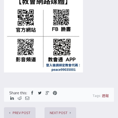
Share this:
Tags:
週報
PREV POST
NEXT POST