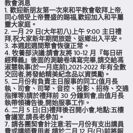
教會消息
1. 歡迎新朋友第一次來和平教會敬拜上帝,
同心領受上帝豐盛的賜福,歡迎加入和平屬
靈大家庭。
2. 一月 29 日(大年初八)上午 9:00 主日禮
拜,祝大家新年期間旅遊、返鄉出入平安。
3. 本週起週間聚會恢復正常。
4. 牧養部決議:請會友將 10-12 月『每日研
經釋義』後面的測驗卷填寫完畢,請交給馮
淑慧執事(於一月底前),2021-2022 年有全數
交回者,將發給精美紀念品以資獎勵。
5. 二月份有負責主日服事的同工(值月長
執、司會、司琴、音控、投影、招待、交通
指揮等)請於禮拜前 30 分鐘到會,由值月長
執帶領禱告後,開始服事工作。
6. 二月 5 日(日)禮拜後召開小會,地點:五樓
會議室,請長老參加。
7. 請各團契會計注意:若一月份有支出講員
費或講師費用者,請於二月 12 日(日)前將報