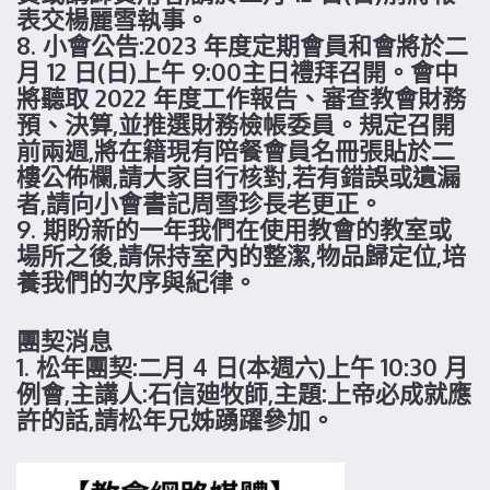
表交楊麗雪執事。
8. 小會公告:2023 年度定期會員和會將於二
月 12 日(日)上午 9:00主日禮拜召開。會中
將聽取 2022 年度工作報告、審查教會財務
預、決算,並推選財務檢帳委員。規定召開
前兩週,將在籍現有陪餐會員名冊張貼於二
樓公佈欄,請大家自行核對,若有錯誤或遺漏
者,請向小會書記周雪珍長老更正。
9. 期盼新的一年我們在使用教會的教室或
場所之後,請保持室內的整潔,物品歸定位,培
養我們的次序與紀律。
團契消息
1. 松年團契:二月 4 日(本週六)上午 10:30 月
例會,主講人:石信廸牧師,主題:上帝必成就應
許的話,請松年兄姊踴躍參加。