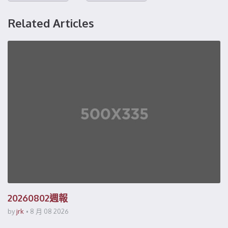
Related Articles
20260802週報
by
jrk
8 月 08 2026