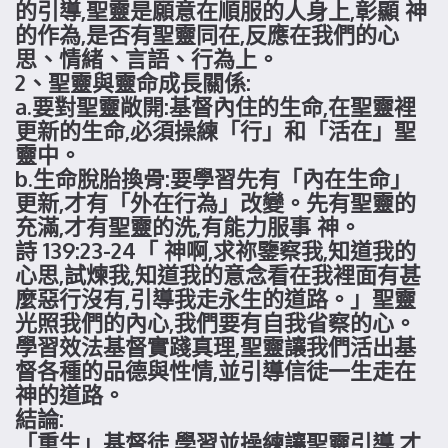
的引導,聖靈是願意在順服的人身上,彰顯 神
的作為,是否有聖靈同在,反應在我們的心
思、情緒、言語、行為上。
2、聖靈與靈命成長關係:
a.要對聖靈敞開:基督內住的生命,在聖靈裡
更新的生命,必須操練「行」和「活在」聖
靈中。
b.生命脫胎換骨:要學習先有「內在生命」
更新,才有「外在行為」改變。先有聖靈的
充滿,才有聖靈的洗,有能力服事 神。
詩 139:23-24「 神啊,求祢鑒察我,知道我的
心思,試煉我,知道我的意念看在我裡面有甚
麼惡行沒有,引導我走永生的道路。」聖靈
光照我們的內心,我們要有自我省察的心。
學習效法基督實踐真理,聖靈讓我們活出基
督各種的品德與性情,並引導信徒一生走在
神的道路。
結論:
「重生」基督徒,學習並操練讓聖靈引導,才