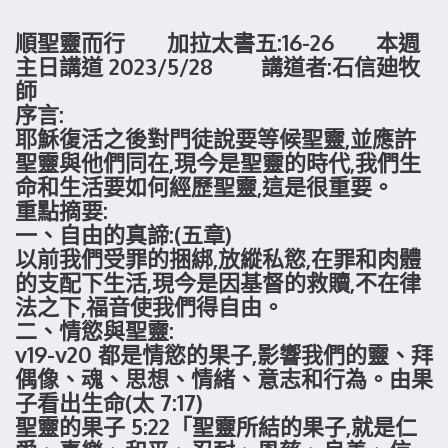
順聖靈而行 加拉太書五:16-26 本週
主日講道 2023/5/28 講道者:石信廸牧
師
序言:
耶穌復活之後對門徒說要等候聖靈,並應許
聖靈與他們同在,現今是聖靈的時代,我們生
命和生活要如何經歷聖靈,這是很重要。
重點摘要:
一、自由的真諦:(五章)
以前我們受罪的捆綁,放縱私慾,在罪和肉體
的支配下生活,現今是因基督的救贖,不在律
法之下,福音使我們得自由。
二、情慾與聖靈:
v19-v20 都是情慾的果子,影響我們的靈、拜
偶像、魂、思想、情緒、意志和行為。由果
子看出生命(太 7:17)
聖靈的果子 5:22「聖靈所結的果子,就是仁