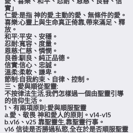
愛、喜樂、和平、忍耐、恩慈、良善、信
實」
仁愛:是指 神的愛,主動的愛、無條件的愛。
喜樂:心靈上與生命真正倚靠,帶來滿足、釋
放。
和平:平安、安穩。
忍耐:寬容、度量。
恩慈:仁慈、憐憫。
良善:馴良、純正品德。
信實:信心、忠誠。
溫柔:柔軟、謙卑。
節制:自我約束、自律、控制。
三、愛與順從聖靈:
不按律法生活,我們怎樣過一個由聖靈引導
的信仰生活。
1、有兩項原則:愛與順服聖靈
a.愛、敬畏 神和愛人的原則。v14-v15
b.v16、v25 靠聖靈生,靠聖靈行事。
v16 信徒是否勝過私慾,全在於是否順服聖靈