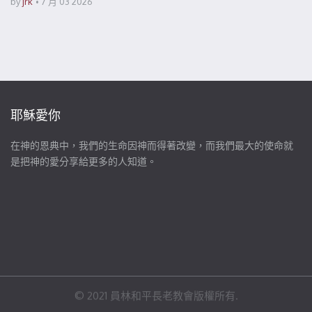
by
jrk
7 月 03 2026
耶穌愛你
在神的恩典中，我們的生命因神而得著改變，而我們最大的使命就
是把神的愛分享給更多的人知道。
© 2021 員林和平長老教會版權所有.