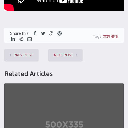
Share this:
Tags:
本週講道
PREV POST
NEXT POST
Related Articles