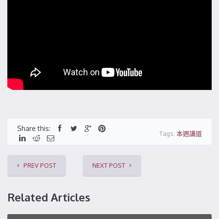
Share this:
Tags:
本週講道
PREV POST
NEXT POST
Related Articles