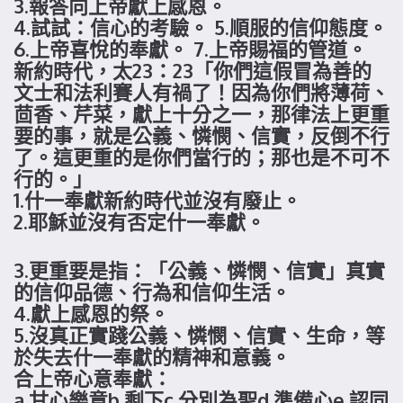
3.報答向上帝獻上感恩。
4.試試：信心的考驗。 5.順服的信仰態度。
6.上帝喜悅的奉獻。 7.上帝賜福的管道。
新約時代，太23：23「你們這假冒為善的
文士和法利賽人有禍了！因為你們將薄荷、
茴香、芹菜，獻上十分之一，那律法上更重
要的事，就是公義、憐憫、信實，反倒不行
了。這更重的是你們當行的；那也是不可不
行的。」
1.什一奉獻新約時代並沒有廢止。
2.耶穌並沒有否定什一奉獻。
3.更重要是指：「公義、憐憫、信實」真實
的信仰品德、行為和信仰生活。
4.獻上感恩的祭。
5.沒真正實踐公義、憐憫、信實、生命，等
於失去什一奉獻的精神和意義。
合上帝心意奉獻：
a.甘心樂意b.剩下c.分別為聖d.準備心e.認同