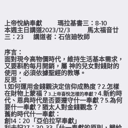
上帝悅納奉獻 瑪拉基書三：8-10
本週主日講道2023/12/3 馬太福音廿
三：23 講道者：石信廸牧師
序言：
面對現今高物價時代，維持生活基本需求，
又要斟酌每月開銷，屬 神的兒女對錢財的
使用，必須依據聖經的教導。
反思：
1.如何運用金錢觀決定信仰成熟度？2.怎樣
在財物上蒙福？
4.新約時
3.上帝喜悅怎樣的奉獻？
代、恩典時代是否要遵守什一奉獻？5.為何
要什一奉獻？猶太人對金錢觀念？
舊約時代什一奉獻：
創14：20「亞伯拉罕奉獻」
利未記27：30-33「什一奉獻的原則，歸給