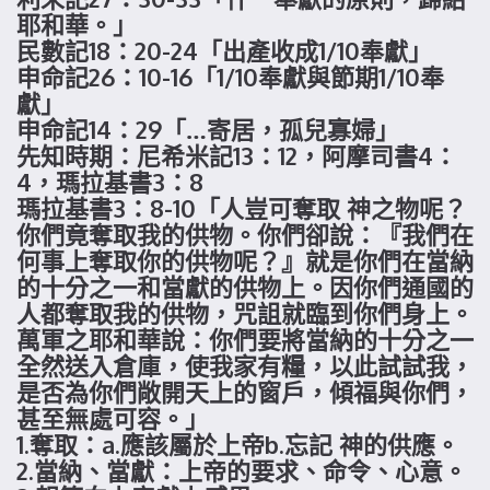
耶和華。」
民數記18：20-24「出產收成1/10奉獻」
申命記26：10-16「1/10奉獻與節期1/10奉
獻」
申命記14：29「…寄居，孤兒寡婦」
先知時期：尼希米記13：12，阿摩司書4：
4，瑪拉基書3：8
瑪拉基書3：8-10「人豈可奪取 神之物呢？
你們竟奪取我的供物。你們卻說：『我們在
何事上奪取你的供物呢？』就是你們在當納
的十分之一和當獻的供物上。因你們通國的
人都奪取我的供物，咒詛就臨到你們身上。
萬軍之耶和華說：你們要將當納的十分之一
全然送入倉庫，使我家有糧，以此試試我，
是否為你們敞開天上的窗戶，傾福與你們，
甚至無處可容。」
1.奪取：a.應該屬於上帝b.忘記 神的供應。
2.當納、當獻：上帝的要求、命令、心意。