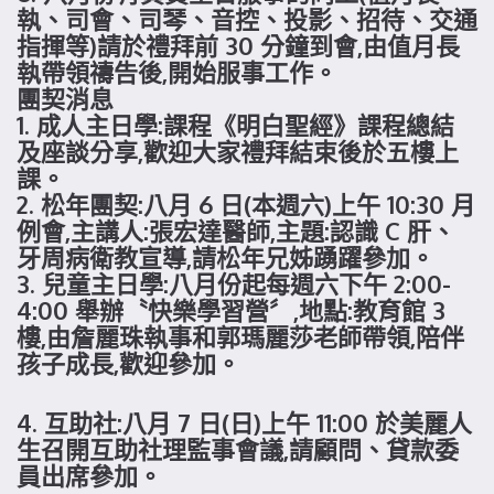
執、司會、司琴、音控、投影、招待、交通
指揮等)請於禮拜前 30 分鐘到會,由值月長
執帶領禱告後,開始服事工作。
團契消息
1. 成人主日學:課程《明白聖經》課程總結
及座談分享,歡迎大家禮拜結束後於五樓上
課。
2. 松年團契:八月 6 日(本週六)上午 10:30 月
例會,主講人:張宏達醫師,主題:認識 C 肝、
牙周病衛教宣導,請松年兄姊踴躍參加。
3. 兒童主日學:八月份起每週六下午 2:00-
4:00 舉辦〝快樂學習營〞,地點:教育館 3
樓,由詹麗珠執事和郭瑪麗莎老師帶領,陪伴
孩子成長,歡迎參加。
4. 互助社:八月 7 日(日)上午 11:00 於美麗人
生召開互助社理監事會議,請顧問、貸款委
員出席參加。