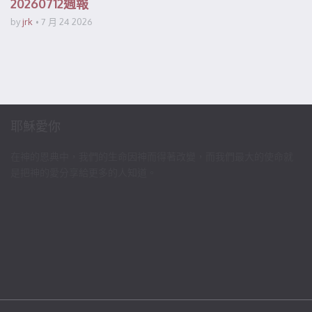
20260712週報
by
jrk
7 月 24 2026
耶穌愛你
在神的恩典中，我們的生命因神而得著改變，而我們最大的使命就
是把神的愛分享給更多的人知道。