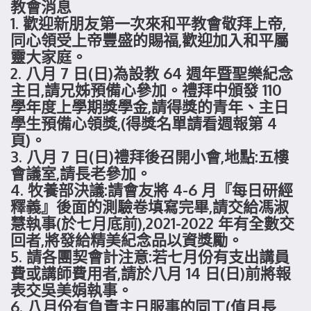
教會消息
1. 歡迎新朋友第一次來和平教會敬拜上帝,
同心領受上帝豐盛的賜福,歡迎加入和平屬
靈大家庭。
2. 八月 7 日(日)為設教 64 週年暨聖樂紀念
主日,請兄姊預備心參加。禮拜中頒發 110
學年度上學期獎學金,請得獎的青年、主日
學生預備心領獎,(得獎名單請看週報第 4
頁)。
3. 八月 7 日(日)禮拜後召開小會,地點:五樓
會議室,請長老參加。
4. 牧養部決議:請會友將 4-6 月『每日研經
釋義』後面的測驗卷填寫完畢,請交給馮淑
慧執事(於七月底前),2021-2022 年有全數交
回者,將發給精美紀念品以資獎勵。
5. 請各團契會計注意:若七月份有支出講員
費或講師費用者,請於八月 14 日(日)前將報
表交吳美娟執事。
6. 八月份有負責主日服事的同工(值月長