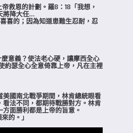
帝救恩的計劃。羅8：18「我想，
天將降大任…
歡歡喜喜的；因為知道患難生忍耐，忍
有什麼意義？使法老心硬，讓摩西全心
使約瑟全心全意倚靠上帝，凡在主裡
當美國南北戰爭期間，林肯總統眼看
，看法不同，都期待戰勝對方。林肯
一方面勝利都是上帝的旨意。
頭來的。」