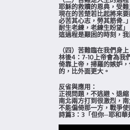
耶穌的救贖的恩典，受難
現在的苦楚若比起將來要
必苦其心志，勞其筋骨..
耐生老練，老練生盼望」
這過程是艱困的時刻，我
（四）苦難臨在我們身上
林後4：7-10上帝會
倚靠上帝，掃羅的嫉妒，
的，比外面更大。
反省與應用：
正視問題，不逃避、退縮
南北兩方打到很激烈，南
不能偏倚那一方，戰爭使
詩篇3：3「但你─耶和