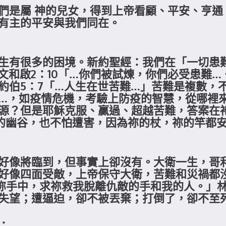
們是屬 神的兒女，得到上帝看顧、平安、亨通
有主的平安與我們同在。
生有很多的困境。新約聖經：我們在「一切患難
文和啟2：10「…你們被試煉，你們必受患難…
約伯5：7「…人生在世苦難…」苦難是複數，
…，如疫情危機，考驗上防疫的智慧，從哪裡
源？但是耶穌克服、贏過、超越苦難，答案在
蔭的幽谷，也不怕遭害，因為祢的杖，祢的竿都
好像將臨到，但事實上卻沒有。大衛一生，哥
好像四面受敵，上帝保守大衛，苦難和災禍都
在祢手中，求祢救我脫離仇敵的手和我的人。」林
失望；遭逼迫，卻不被丟棄；打倒了，卻不至
：