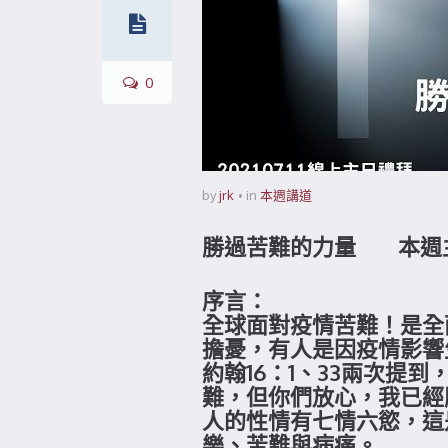
0
by
jrk
in
本週講道
勝過苦難的力量 本週主日
序言：
全球面對疫情苦難！是全
擔憂，有人是因疫情影響
約翰16：1、33兩次
難，但你們放心，我已經
人的性情有七情六慾，這
樂、苦難與病痛。