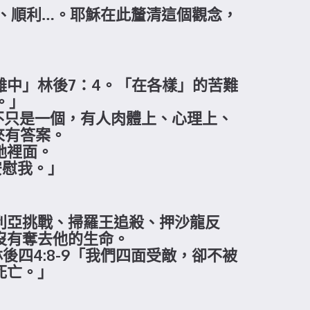
、順利…。耶穌在此釐清這個觀念，
中」林後7：4。「在各樣」的苦難
。」
不只是一個，有人肉體上、心理上、
來有答案。
祂裡面。
安慰我。」
利亞挑戰、掃羅王追殺、押沙龍反
沒有奪去他的生命。
後四4:8-9「我們四面受敵，卻不被
死亡。」