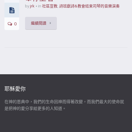
by
jrk
in
社區宣教
,
詩班獻詩&教會結束司琴的音樂演奏
繼續閱讀
0
耶穌愛你
在神的恩典中，我們的生命因神而得著改變，而我們最大的使命就
是把神的愛分享給更多的人知道。