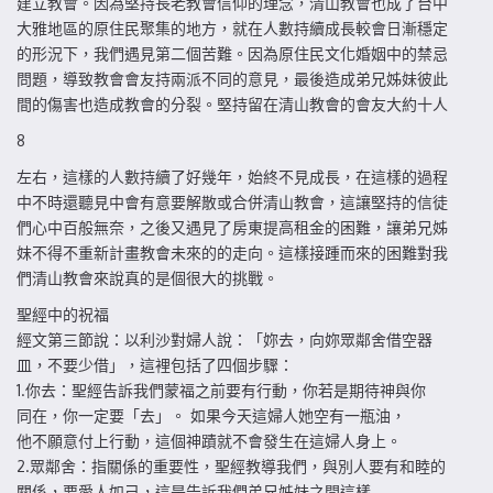
建立教會。因為堅持長老教會信仰的理念，清山教會也成了台中
大雅地區的原住民聚集的地方，就在人數持續成長較會日漸穩定
的形況下，我們遇見第二個苦難。因為原住民文化婚姻中的禁忌
問題，導致教會會友持兩派不同的意見，最後造成弟兄姊妹彼此
間的傷害也造成教會的分裂。堅持留在清山教會的會友大約十人
8
左右，這樣的人數持續了好幾年，始終不見成長，在這樣的過程
中不時還聽見中會有意要解散或合併清山教會，這讓堅持的信徒
們心中百般無奈，之後又遇見了房東提高租金的困難，讓弟兄姊
妹不得不重新計畫教會未來的的走向。這樣接踵而來的困難對我
們清山教會來說真的是個很大的挑戰。
聖經中的祝福
經文第三節說：以利沙對婦人說：「妳去，向妳眾鄰舍借空器
皿，不要少借」，這裡包括了四個步驟：
1.你去：聖經告訴我們蒙福之前要有行動，你若是期待神與你
同在，你一定要「去」。 如果今天這婦人她空有一瓶油，
他不願意付上行動，這個神蹟就不會發生在這婦人身上。
2.眾鄰舍：指關係的重要性，聖經教導我們，與別人要有和睦的
關係，要愛人如己，這是告訴我們弟兄姊妹之間這樣