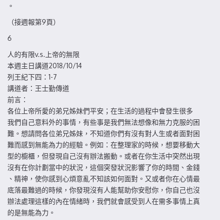
。
（接週報第9頁）
6
人的有限v.s.上帝的無限
本週主日講道2018/10/14
列王紀下四：1-7
講道者：王士勤傳道
前言：
各位上帝所愛的弟兄姊妹們平安；在生活的過程中會發生很多
我們自己意料外的事情，有些事是我們無法想像和無力克服的困
難。想請問各位弟兄姊妹，不知道你們有沒有對人生或者面對困
難而感到無能為力的經驗。例如：在整理家的時候，想要移動大
型的櫥櫃，但發現自己沒有辦法搬動。或者在你生活中突然出現
沒有在你計劃當中的狀況，這個突發狀況影響了你的時間、金錢
、精神，使你感到心煩意亂不知該如何面對。又或者你在心情最
底落最難過的時候，你發現沒有人能幫助你安慰你，你自己也沒
辦法處理這樣的內在情緒時，我們就會感受到人在需多事情上真
的是無能為力。