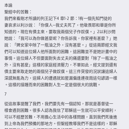
本論
聖經中的苦難：
我們來看剛才所讀的列王記下4 章1-2 節：1有一個先知門徒的
妻哀求以利沙說：「你僕人─我丈夫死了，他敬畏耶和華是你所
知道的。現在有債主來，要取我兩個兒子作奴僕。」2以利沙問
她說：「我可以為你做甚麼呢？你告訴我，你家裡有甚麼？」她
說：「婢女家中除了一瓶油之外，沒有甚麼。」從這兩節經文我
們可以知道這位婦人他所面對的困難，這困難並不是她計畫中的
事情。這位婦人不但要面對失去丈夫的痛還要對「除了一瓶油之
外，沒有甚麼」這樣的家庭經濟壓力，不單如此，經文提到還有
債主要來取走她的兩個兒子做奴僕。這三件突發的況狀讓這婦人
深感無能為力，這婦人的遭遇就如屋漏偏逢連夜雨這句諺語一樣
。這樣的接踵而來的困難對人生一定是個很大的挑戰。
7
從這故事提醒了我們，我們要先有一個認知，那就是基督徒一
樣會遇到困難。很多人認為我信了耶穌這一生就可以平安順利，
可以不經歷苦難，不用擔心生活中的各樣問題，直到我們死後進
到上帝為我們預備的那地方。但聖經教導我們不是這樣的，耶穌