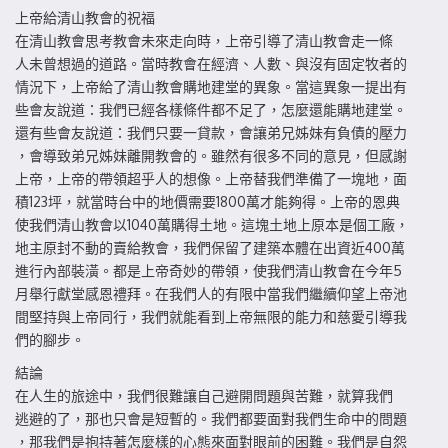
上帝給清山教會的祝福
在清山教會思考教會未來走向時，上帝引導了清山教會走一條
人未曾想過的道路。當時教會在經濟、人數、與沒有固定牧者的
情況下，上帝給了清山教會購地建堂的異象。當這異象一提出有
些會友說道：我們已經各樣條件都不足了，怎麼還能購地建堂。
還有些會友說道：我們只要一貸款，會讓弟兄姊妹有負債的壓力
，會導致弟兄姊妹離開教會的。雖然有很多不同的意見，但感謝
上帝，上帝的帶領超乎人的想像。上帝替我們準備了一塊地，面
積123坪，就當時台中的地價需要1800萬才能夠得。上帝的恩典
使我們清山教會以1040萬購得土地。這塊土地上原本是個工廠，
地主原封不動的賣給教會，我們保留了建築本體在出資近400萬
進行內部裝潢。都是上帝奇妙的帶領，使我們清山教會在今年5
月舉行獻堂感恩禮拜。在我們人的有限中當我們繼續仰望上帝池
間堅持與上帝同行，我們就能看到上帝無限的能力和慈愛引導我
們的腳步。
結論
在人生的旅途中，我們很難讓自己避開問題與苦難，就算我們
逃避的了，那也只會是短暫的。我們都要面對我們生命中的問題
，那我們是抱持著怎麼樣的心態來面對眼前的困難。我們是自怨