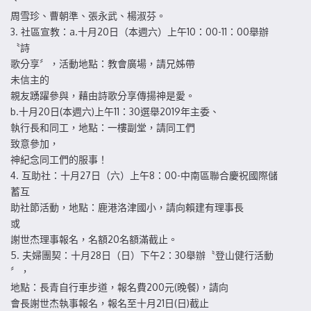
周雪珍、曹朝準、張永武、楊淑芬。
3. 社區宣教：a.十月20日（本週六）上午10：00-11：00舉辦
〝詩
歌分享〞，活動地點：教會廣場，請兄姊帶
未信主的
親友踴躍參與，藉由詩歌分享傳揚神是愛。
b.十月20日(本週六)上午11：30選舉2019年主委、
執行長和同工，地點：一樓副堂，請同工們
致意參加，
神紀念同工們的服事！
4. 互助社：十月27日（六）上午8：00-中南區聯合慶祝國際儲
蓄互
助社節活動，地點：鹿港洛津國小，請向賴建有理事長
或
謝世杰理事報名，名額20名額滿截止。
5. 夫婦團契：十月28日（日）下午2：30舉辦〝登山健行活動
〞，
地點：長青自行車步道，報名費200元(晚餐)，請向
會長謝世杰執事報名，報名至十月21日(日)截止