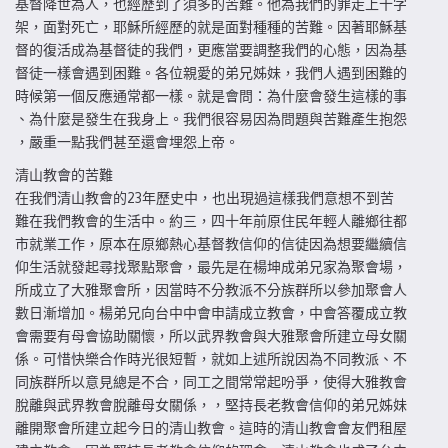
基督降世為人，也經歷到了須多的苦難。他為我們的罪走上十字
架，面對死亡，耶穌所經歷的就是面對種種的苦難。因著耶穌基
督的復活成為基督徒的我們，更應當要調整我們的心態，因為基
督徒一樣會遇到困難。各位親愛的弟兄姊妹，我們人遇到困難的
時候第一個反應通常都一樣。就是會問：為什麼會發生這樣的事
、為什麼是發生在我身上。我們很容易因為問題與苦難產生抱怨
，嚴重一點我們甚至還會埋怨上帝。
清山教會的苦難
在我們清山教會的23年歷史中，也出現過這樣我們意想不到苦
難在我們教會的生活中。約三，四十年前原住民年輕人離鄉往都
市就業工作，原本在原鄉熱心基督教信仰的信徒因為想要繼續信
仰生活就發起尋找聚點聚會，最先是在楊坤成弟兄家為聚會場，
所成立了大雅聚會所，因當時不分教派不分族群所以參加聚會人
數日漸增加。楊弟兄向台中中會申請成立教會，中會答覆成立教
會需要有母會協助關懷，所以武界教會與大雅聚會所建立母女關
係。可惜快樂合作時光很短暫，就如上述所說因為不同教派、不
同族群所以意見總是不合，同工之間常常起吩爭，使得大雅教會
脫離與武界教會脫離母女關係，，堅持長老教會信仰的弟兄姊妹
離開聚會所建立起今日的清山教會。這時的清山教會會友們租屋