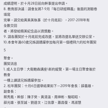
成績證明，於十月28日前向幹事提出申請。
8. 教育部決議：請會友將7-9月『每日研經釋義』後面的測驗卷
填寫
完畢，請交給黃美美執事（於十月底前），2017-2018年有
全數交回
者，將發給精美紀念品以資獎勵。
9. 請各團契於十月底前完成改選，並將改選名單送交辦公室。
10.本會年滿60歲兄姊請踴躍參加每月第一個禮拜六的松年團契
5
聚會。
團契消息
1. 成人主日學：大衛鮑森講座\新約縱覽，第一場主日聚會後於
教會
一樓上課請兄姊踴躍參加。
2. 松年團契：十月6日選舉結果如下－2019年會長：薛義雄，
副會長：
蔡秀鳳，幹部：陳子癸、黃清溫、周神彬、駱昭昭、
薛光雄、張至誠、劉達次、江信康、蕭昌復、馮淑慧
、