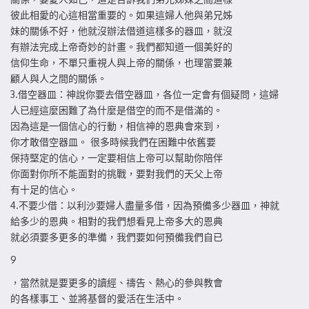
彼此相愛的心這相當重要的。如果這婦人他與弟兄姊
妹的關係不好，他就沒辦法借道這樣多的器皿，就沒
有辦法完成上帝奇妙的計畫。我們都知道一個美好的
信仰生命，不單只重視人與上帝的關係，也理當要兼
顧人與人之間的關係。
3.借空器皿：神說你要去借空器皿，各位一定會有個疑問，這婦
人已經這麼困難了為什麼是借空的而不是借滿的。
因為這是一個信心的行動，相信神的恩典會來到，
你才敢借空器皿。 很多時候我們在困難中依舊要
保持堅定的信心，一定要相信上帝可以幫助你陪伴
你面對你所不能面對的挑戰，要對我們的天父上帝
有十足的信心。
4.不要少借：以利沙要婦人盡量多借，因為預備多少器皿，神就
給多少的恩典。相對的我們想看見上帝多大的恩典
就必須要多更多的準備，我們要如何預備我們自已
9
，當然就是要更多的讀經、禱告、熱心的參與教會
的各樣事工、並將基督的愛活在生活中。