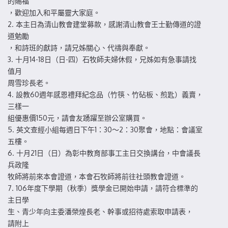
的賜福
，歡迎加入和平屬靈大家庭。
2. 本主日為清山教會建堂募款，感謝清山教會王士勤傳道的證
道勉勵
，和詩班的獻詩，請兄姊關心、代禱與奉獻。
3. 十月14-18日（日-四）石牧師夫婦休假，兄姊如有急事請找
值月
周雪珍長老。
4. 設教60週年感恩禮拜紀念品（竹筷、竹砧板、煎匙）義賣，
三樣一
組優惠價150元，請會友踴躍至辦公室購買。
5. 英文查經小組每週日下午1：30～2：30聚會，地點：會議室
五樓。
6. 十月21日（日）為彰中教育部事工主日交換講台，中會議長
兵政隆
牧師將前來本會證道，本會石牧師將前往社頭教會證道。
7. 106年度下學期（秋季）獎學金已開始申請，請符合標準的
主日學
生、青少年向主委潘榮煌長老、幹事或招待處索取申請表，
請附上