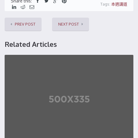
Share this:
Tags:
本週講道
PREV POST
NEXT POST
Related Articles