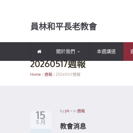
員林和平長老教會
關於我們
本週講道
20260517週報
Home
/
週報
/ 20260517週報
15
by
jrk
in
週報
5 月
教會消息