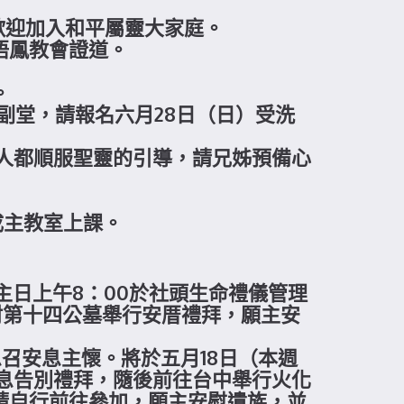
歡迎加入和平屬靈大家庭。
梧鳳教會證道。
。
樓副堂，請報名六月28日（日）受洗
個人都順服聖靈的引導，請兄姊預備心
成主教室上課。
本主日上午8：00於社頭生命禮儀管理
村第十四公墓舉行安厝禮拜，願主安
主恩召安息主懷。將於五月18日（本週
安息告別禮拜，隨後前往台中舉行火化
請自行前往參加，願主安慰遺族，並