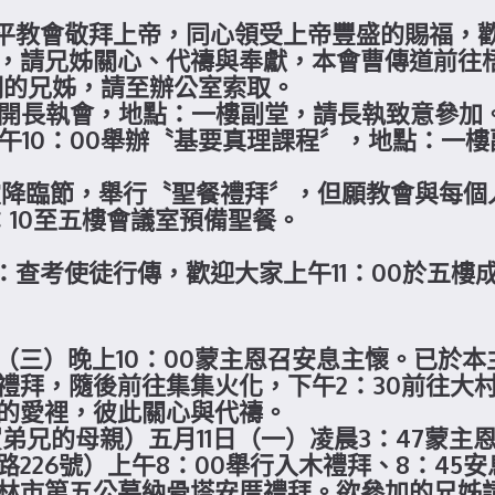
來和平教會敬拜上帝，同心領受上帝豐盛的賜福，
主日，請兄姊關心、代禱與奉獻，本會曹傳道前往
獻證明的兄姊，請至辦公室索取。
00召開長執會，地點：一樓副堂，請長執致意參加
）上午10：00舉辦〝基要真理課程〞，地點：一
為聖靈降臨節，舉行〝聖餐禮拜〞，但願教會與每
：10至五樓會議室預備聖餐。
題：查考使徒行傳，歡迎大家上午11：00於五樓
13日（三）晚上10：00蒙主恩召安息主懷。已於
禮拜，隨後前往集集火化，下午2：30前往大
的愛裡，彼此關心與代禱。
武賀弟兄的母親）五月11日（一）凌晨3：47蒙
226號）上午8：00舉行入木禮拜、8：45
林市第五公墓納骨塔安厝禮拜。欲參加的兄姊