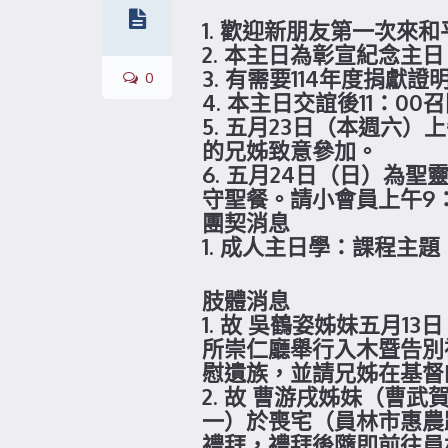
1. 歡迎新朋友第一次
2. 本主日為彰宣紀念
3. 有需要114年度捐
0
4. 本主日交誼後11：
5. 五月23日（本週六
的兄姊致意參加。
6. 五月24日（日）
守聖餐。請小會員上午9
團契消息
1. 成人主日學：課程主
肢體消息
1. 故 吳鶴姿姊妹五月
所崇仁廳舉行入木暨告別
慰遺族，並請兄姊在基督
2. 故 曹游戌姊妹（曹
一）於喪宅（員林市惠農路
禮拜，禮拜後隨即前往員