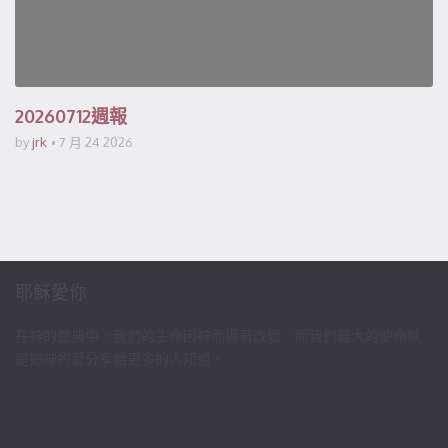
20260712週報
by
jrk
7 月 24 2026
耶穌愛你
在神的恩典中，我們的生命因神而得著改變，而我們最大的使命就
是把神的愛分享給更多的人知道。