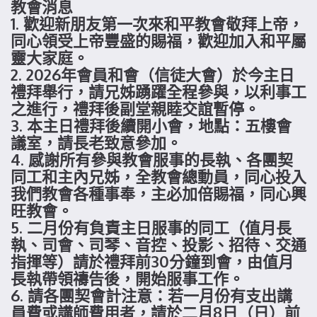
教會消息
1. 歡迎新朋友第一次來和平教會敬拜上帝，
同心領受上帝豐盛的賜福，歡迎加入和平屬
靈大家庭。
2. 2026年會員和會（信徒大會）於今主日
禮拜舉行，請兄姊踴躍全程參與，以利事工
之進行，禮拜後副堂親睦交誼暫停。
3. 本主日禮拜後續開小會，地點：五樓會
議室，請長老致意參加。
4. 感謝所有參與教會服事的長執、各團契
同工和主內兄姊，全教會總動員，同心投入
我們教會各種事奉，主必加倍賜福，同心興
旺教會。
5. 二月份有負責主日服事的同工（值月長
執、司會、司琴、音控、投影、招待、交通
指揮等）請於禮拜前30分鐘到會，由值月
長執帶領禱告後，開始服事工作。
6. 請各團契會計注意：若一月份有支出講
員費或講師費用者，請於二月8日（日）前