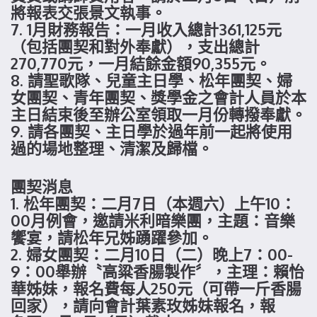
將報表交張景文執事。
7. 1月財務報告：一月收入總計361,125元
（包括團契和對外奉獻），支出總計
270,770元，一月結餘金額90,355元。
8. 請聖歌隊、兒童主日學、松年團契、婦
女團契、青年團契、獎學金之會計人員於本
主日結束後至辦公室領取一月份轉撥奉獻。
9. 請各團契、主日學於過年前一起將使用
過的場地整理、清潔及歸檔。
團契消息
1. 松年團契：二月7日（本週六）上午10：
00月例會，邀請米利暗樂團，主題：音樂
饗宴，請松年兄姊踴躍參加。
2. 婦女團契：二月10日（二）晚上7：00-
9：00舉辦〝高粱香腸製作〞，主理：賴怡
華姊妹，報名費每人250元（可帶一斤香腸
回家），請向會計葉素玫姊妹報名，報