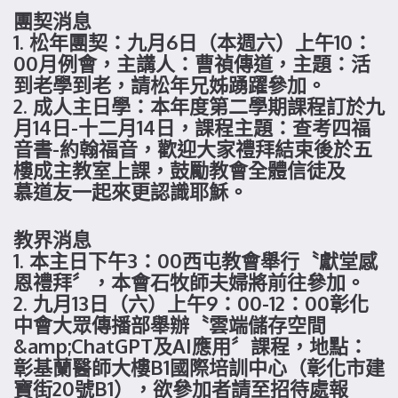
團契消息
1. 松年團契：九月6日（本週六）上午10：
00月例會，主講人：曹禎傳道，主題：活
到老學到老，請松年兄姊踴躍參加。
2. 成人主日學：本年度第二學期課程訂於九
月14日-十二月14日，課程主題：查考四福
音書-約翰福音，歡迎大家禮拜結束後於五
樓成主教室上課，鼓勵教會全體信徒及
慕道友一起來更認識耶穌。
教界消息
1. 本主日下午3：00西屯教會舉行〝獻堂感
恩禮拜〞，本會石牧師夫婦將前往參加。
2. 九月13日（六）上午9：00-12：00彰化
中會大眾傳播部舉辦〝雲端儲存空間
&amp;ChatGPT及AI應用〞課程，地點：
彰基蘭醫師大樓B1國際培訓中心（彰化市建
寶街20號B1），欲參加者請至招待處報