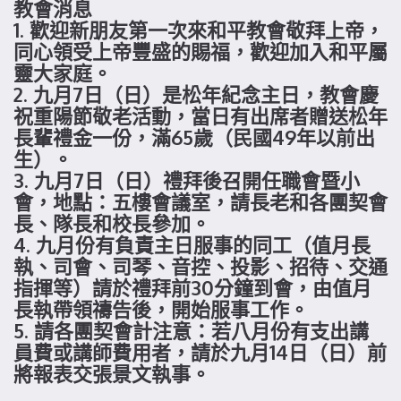
教會消息
1. 歡迎新朋友第一次來和平教會敬拜上帝，
同心領受上帝豐盛的賜福，歡迎加入和平屬
靈大家庭。
2. 九月7日（日）是松年紀念主日，教會慶
祝重陽節敬老活動，當日有出席者贈送松年
長輩禮金一份，滿65歲（民國49年以前出
生）。
3. 九月7日（日）禮拜後召開任職會暨小
會，地點：五樓會議室，請長老和各團契會
長、隊長和校長參加。
4. 九月份有負責主日服事的同工（值月長
執、司會、司琴、音控、投影、招待、交通
指揮等）請於禮拜前30分鐘到會，由值月
長執帶領禱告後，開始服事工作。
5. 請各團契會計注意：若八月份有支出講
員費或講師費用者，請於九月14日（日）前
將報表交張景文執事。