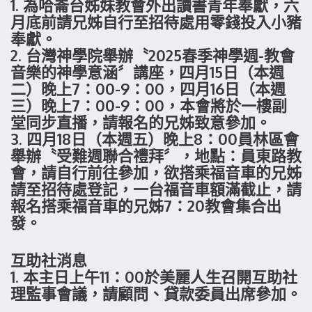
1. 為哈崙台姊妹教會外出讀書青年奉獻，六
月底前請兄姊自行至招待處用零錢投入小豬
奉獻。
2. 台灣神學院舉辦〝2025春季神學週-教會
音樂的神學意涵〞講座，四月15日（本週
二）晚上7：00-9：00，四月16日（本週
三）晚上7：00-9：00，本會將於一樓副
堂同步直播，請報名的兄姊致意參加。
3. 四月18日（本週五）晚上8：00員林區會
舉辦〝受難週聯合禮拜〞，地點：員東路教
會，請自行前往參加，欲搭乘福音車的兄姊
請至招待處登記，一台福音車額滿截止，請
報名搭乘福音車的兄姊7：20教會集合出
發。
互助社消息
1. 本主日上午11：00於美麗人生召開互助社
理監事會議，請顧問、貸款委員出席參加。