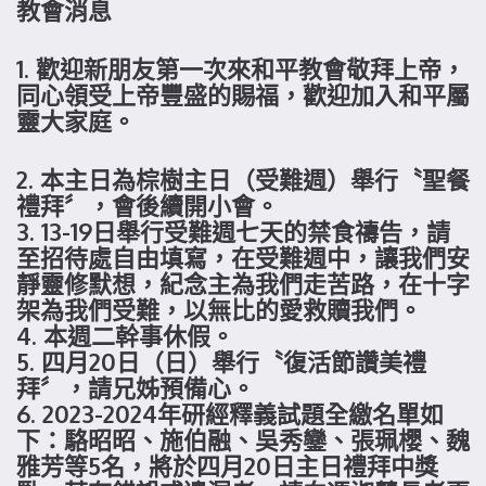
教會消息
1. 歡迎新朋友第一次來和平教會敬拜上帝，
同心領受上帝豐盛的賜福，歡迎加入和平屬
靈大家庭。
2. 本主日為棕樹主日（受難週）舉行〝聖餐
禮拜〞，會後續開小會。
3. 13-19日舉行受難週七天的禁食禱告，請
至招待處自由填寫，在受難週中，讓我們安
靜靈修默想，紀念主為我們走苦路，在十字
架為我們受難，以無比的愛救贖我們。
4. 本週二幹事休假。
5. 四月20日（日）舉行〝復活節讚美禮
拜〞，請兄姊預備心。
6. 2023-2024年研經釋義試題全繳名單如
下：駱昭昭、施伯融、吳秀鑾、張珮櫻、魏
雅芳等5名，將於四月20日主日禮拜中獎