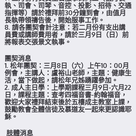
執、司會、司琴、音控、投影、招待、交通
指揮等）請於禮拜前30分鐘到會，由值月
長執帶領禱告後，開始服事工作。
8. 請各團契會計注意：若二月份有支出講
員費或講師費用者，請於三月9日（日）前
將報表交張景文執事。
團契消息
1. 松年團契：三月8日（六）上午10：00月
例會，主講人：盧裕山老師，主題：健康生
活，當下做起，請松年兄姊踴躍參加。
2. 成人主日學：上學期課程三月9日-六月22
日，課程主題：查考四福音書-約翰福音，
歡迎大家禮拜結束後於五樓成主教室上課，
鼓勵教會全體信徒及慕道友一起來更認識耶
穌。
肢體消息