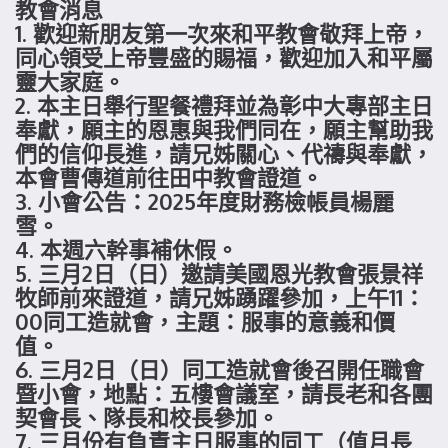
教會消息
1. 歡迎新朋友第一次來和平教會敬拜上帝，
同心領受上帝豐盛的賜福，歡迎加入和平屬
靈大家庭。
2. 本主日舉行聖餐禮拜並為彰中大專部主日
奉獻，願主的恩惠與我們同在，願主幫助我
們的信仰長進，請兄姊關心、代禱與奉獻，
本會曹傳道前往田中教會證道。
3. 小會公告：2025年度財務檢帳員楊麗
雪。
4. 本週六幹事補休假。
5. 三月2日（日）邀請美國恩光教會張景祥
牧師前來證道，請兄姊踴躍參加，上午11：
00同工造就會，主題：服事的意義和價
值。
6. 三月2日（日）同工造就會後召開任職會
暨小會，地點：五樓會議室，請長老和各團
契會長、隊長和校長參加。
7. 三月份有負責主日服事的同工（值月長