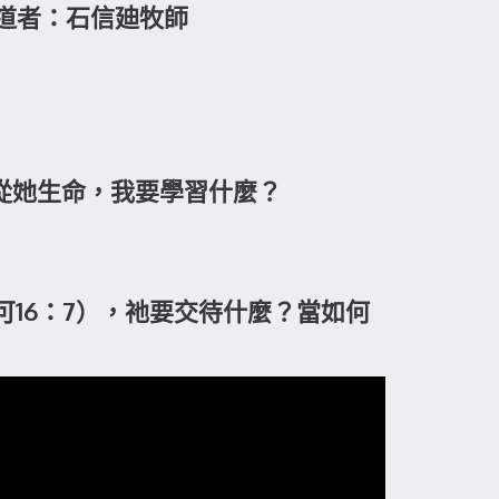
 講道者：石信廸牧師
？從她生命，我要學習什麼？
可16：7），祂要交待什麼？當如何