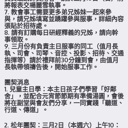
將報表交楊麗雪執事。
7. 教會事工需要更多弟兄姊妹一起來參
與，請兄姊填寫並踴躍參與服事，詳細內容
張貼於招待處。
8. 請有訂購每日研經釋義的兄姊，請向幹
事領取。
9. 三月份有負責主日服事的同工（值月長
執、司會、司琴、音控、投影、招待、交通
指揮等）請於禮拜前30分鐘到會，由值月
長執帶領禱告後，開始服事工作。
團契消息
1. 兒童主日學：本主日孩子們學習「好鄰
舍」，並配合元宵節節期有準備湯圓，會後
將在副堂與會友們分享，一同實踐「聽道、
行道、傳道」。
2. 松年團契：三月2日（本週六）上午10：