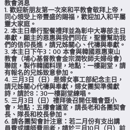
教會消息
1. 歡迎新朋友第一次來和平教會敬拜上帝，
同心領受上帝豐盛的賜福，歡迎加入和平屬
靈大家庭。
2. 本主日舉行聖餐禮拜並為彰中大專部主日
奉獻，願主的恩惠與我們同在，聖靈幫助我
們的信仰長進，請兄姊關心、代禱與奉獻。
3. 本主日下午3：00 本會與韓國恩惠東山
教會（埔心基督教會金宗潤牧師夫婦母會）
聯誼，製作韓國料理，地點：一樓副堂，請
有報名的兄姊致意參加。
4. 三月3日（日）是婦女事工部紀念主日，
請兄姊關心代禱與奉獻，婦女團契準備獻
詩，請於8：30一樓副堂練唱。
5. 三月3日（日）禮拜後召開任職會暨小
會，地點：五樓會議室，請長老和各團契會
長、隊長和校長參加。
6. 請各團契會計注意：若二月份有支出講
員費或講師費用者，請於三月10日（日）前