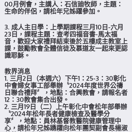
00月例會，主講人：石信廸牧師，主題：
生命的伴侶，請松年兄姊躍參加。
3. 成人主日學：上學期課程三月10日-六月
23日，課程主題：查考四福音書-馬太福
音，歡迎大家禮拜結束後於五樓成主教室上
課，鼓勵教會全體信徒及慕道友一起來更認
識耶穌。
教界消息
1. 三月2日（本週六）下午1：25-3：30彰化
中會婦女事工部舉辦〝2024年度世界公禱
日聯合禮拜〞，地點：合興教會，請報名者
12：30教會集合出發。
2. 三月19日（二）上午彰化中會松年部舉辦
〝2024年松年長者健康檢查及醫學分
享〞，地點：員林基督教醫院健康管理中
心，請松年兄姊踴躍向松年團契副會長楊淑