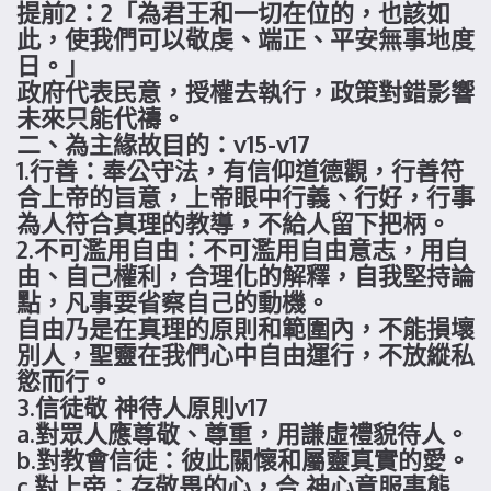
提前2：2「為君王和一切在位的，也該如
此，使我們可以敬虔、端正、平安無事地度
日。」
政府代表民意，授權去執行，政策對錯影響
未來只能代禱。
二、為主緣故目的：v15-v17
1.行善：奉公守法，有信仰道德觀，行善符
合上帝的旨意，上帝眼中行義、行好，行事
為人符合真理的教導，不給人留下把柄。
2.不可濫用自由：不可濫用自由意志，用自
由、自己權利，合理化的解釋，自我堅持論
點，凡事要省察自己的動機。
自由乃是在真理的原則和範圍內，不能損壞
別人，聖靈在我們心中自由運行，不放縱私
慾而行。
3.信徒敬 神待人原則v17
a.對眾人應尊敬、尊重，用謙虛禮貌待人。
b.對教會信徒：彼此關懷和屬靈真實的愛。
c.對上帝：存敬畏的心，合 神心意服事態