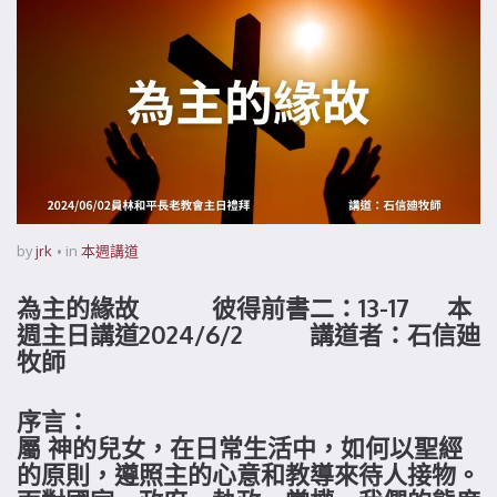
by
jrk
in
本週講道
為主的緣故 彼得前書二：13-17 本
週主日講道2024/6/2 講道者：石信廸
牧師
序言：
屬 神的兒女，在日常生活中，如何以聖經
的原則，遵照主的心意和教導來待人接物。