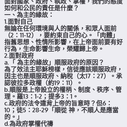
面對國家、政府、執政、掌權，我們的態度
如何和公民的責任是什麼？
一、為主的緣故：
1.面對自己
無論在任何環境與人的關係，和眾人面前
（2：11-12），要約束自己的心。「肉體」
指舊思想、性情所影響，在上帝面前要有好
行為，生命影響生命，榮耀歸上帝。
2.面對政府
a.「 為主的緣故」順服政府的原因？
為了效法主耶穌榜樣，信徒應該順服政府，
因主也是順服政府、納稅（太17：27）。承
認彼拉多政權（約19：11）。
b.順服是上帝設立的權柄、制度、秩序、管
理。羅13：1-2；提多3：1。
c.政府的法令違背上帝的旨意時？但6：
10；徒5：28-29「順從 神，不順人是應當
的。」
d.為政府掌權代禱