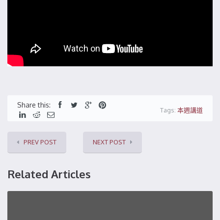
Share this:
Tags:
本週講道
PREV POST
NEXT POST
Related Articles