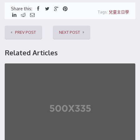
Share this:
Tags:
兒童主日學
PREV POST
NEXT POST
Related Articles