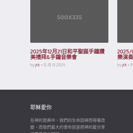
2025年12月21日和平聖誕手鐘讚
2025
美禮拜&手鐘音樂會
樂演
by
jrk
12 月 12 2025
by
jrk
9
耶穌愛你
在神的恩典中，我們的生命因神而得著改
變，而我們最大的使命就是把神的愛分享