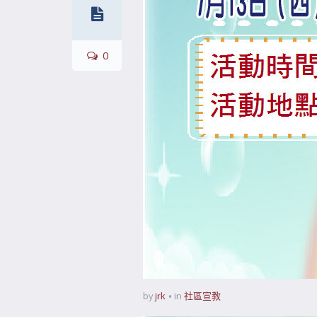
0
by
jrk
in
社區宣教