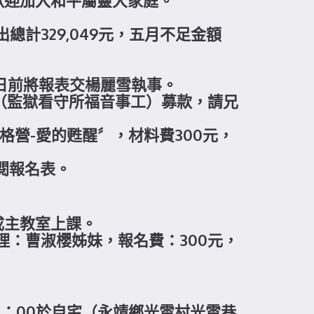
歡迎加入和平屬靈大家庭。
出總計329,049元，五月不足金額
主日前將報表交楊麗雪執事。
契（監獄看守所福音事工）募款，請兄
音樂品格營-愛的甦醒〞，材料費300元，
閱報名表。
成主教室上課。
主理：曹淑櫻姊妹，報名費：300元，
8：00於自宅（永靖鄉光雲村光雲巷