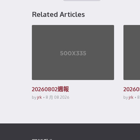
Related Articles
20260802週報
2026
by
jrk
8 月 08 2026
by
jrk
8