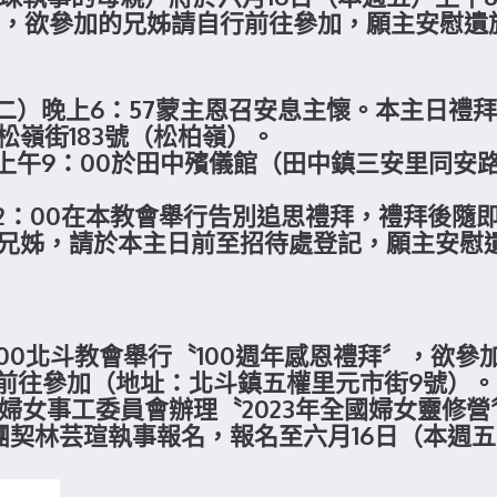
拜，欲參加的兄姊請自行前往參加，願主安慰遺
日（二）晚上6：57蒙主恩召安息主懷。本主日
松嶺街183號（松柏嶺）。
上午9：00於田中殯儀館（田中鎮三安里同安
午2：00在本教會舉行告別追思禮拜，禮拜後隨
兄姊，請於本主日前至招待處登記，願主安慰
3：00北斗教會舉行〝100週年感恩禮拜〞，欲
行前往參加（地址：北斗鎮五權里元市街9號）。
-六)總會婦女事工委員會辦理〝2023年全國婦女
女團契林芸瑄執事報名，報名至六月16日（本週