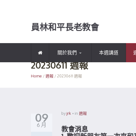
員林和平長老教會
關於我們
本週講道
20230611 週報
Home
/
週報
/ 20230611 週報
09
by
jrk
in
週報
6 月
教會消息