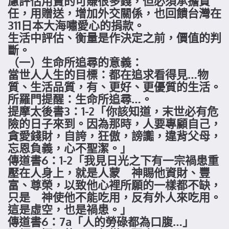
慮評估用賣的可賺很多錢，但必須承擔責
任，用贈送，增加外交關係，也回饋台灣在
311日本大海嘯愛心的捐款。
生活中評估、衡量是作決定之前，價值的判
斷。
（一）生命所追尋的意義：
當世人人生的目標：都在追求看得見…物
質、生活品質，有、更好、更優質的生活。
所羅門提醒：生命所追尋…。
提摩太後書3：1-2「你該知道，末世必有危
險的日子來到。因為那時，人要專顧自己，
貪愛錢財，自誇，狂傲，謗讟，違背父母，
忘恩負義，心不聖潔。」
傳道書6：1-2「我見日光之下有一宗禍患重
壓在人身上，就是人蒙 神賜他資財、豐
富、尊榮，以致他心裡所願的一樣都不缺，
只是 神使他不能吃用，反有外人來吃用。
這是虛空，也是禍患。」
傳道書6：7a「人的勞碌都為口腹…」