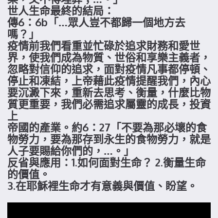
世人生命最終的結局：
傳6：6b「…眾人豈不都歸一個地方去
嗎？」
疫情前我們看重並忙碌於追求財務和愛世
界，使我們成為物質、世俗和享樂主義者，
忽略對信仰的追求，面對疫情凡事都停頓、
停止和凍結，上帝藉此疫情提醒我們，內心
要沉澱下來，重新去思考、衡量，什麼比物
質更重要，我們必需追求屬靈的成長，投資
上
帝國的產業。約6：27「不要為那必壞的食
物勞力，要為那存到永生的食物勞力，就是
人子要賜給你們的，…。」
反省與應用：1.如何面對生命？ 2.衡量生命
的價值。
3.在耶穌裡生命才有意義與價值、盼望。