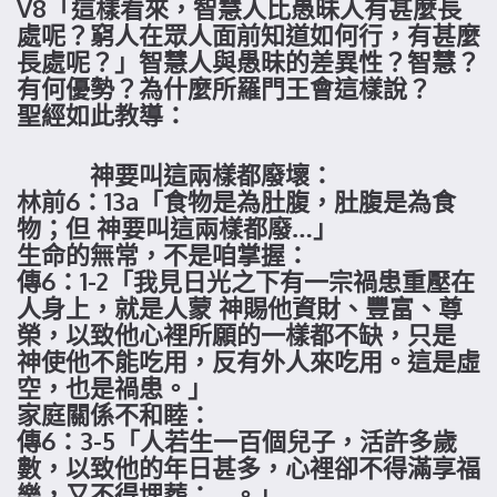
V8「這樣看來，智慧人比愚昧人有甚麼長
處呢？窮人在眾人面前知道如何行，有甚麼
長處呢？」智慧人與愚昧的差異性？智慧？
有何優勢？為什麼所羅門王會這樣說？
聖經如此教導：
神要叫這兩樣都廢壞：
林前6：13a「食物是為肚腹，肚腹是為食
物；但 神要叫這兩樣都廢…」
生命的無常，不是咱掌握：
傳6：1-2「我見日光之下有一宗禍患重壓在
人身上，就是人蒙 神賜他資財、豐富、尊
榮，以致他心裡所願的一樣都不缺，只是
神使他不能吃用，反有外人來吃用。這是虛
空，也是禍患。」
家庭關係不和睦：
傳6：3-5「人若生一百個兒子，活許多歲
數，以致他的年日甚多，心裡卻不得滿享福
樂，又不得埋葬；…。」