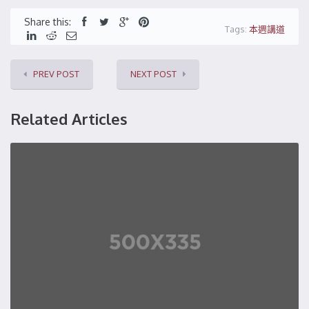
Share this:
Tags:
本週講道
PREV POST
NEXT POST
Related Articles