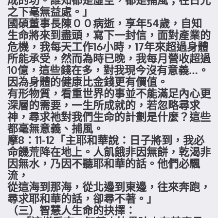
之下毫無益處。」
國碩董事長陳００病逝，享年54歲，自知
生命將來到盡頭，寫下一封信，面對產業的
危機，我每天工作16小時，17年來超過身體
所能承受，然而為時已晚，我每月營收超過
10億，這些錢在多，對我現今沒有意義…。
因為身體的健康比金錢更有價值。
有形物質，看重世界的事並不能滿足內心更
深層的需要，一生所成就的，若忽略尋求
神，尋求祂對我們生命的計劃是什麼？這些
都毫無意義、捕風。
摩8：11-12「主耶和華說：日子將到，我必
命饑荒降在地上。人飢餓非因無餅，乾渴非
因無水，乃因不聽耶和華的話。他們必飄
流，
從這海到那海，從北邊到東邊，往來奔跑，
尋求耶和華的話，卻尋不著。」
（三）智慧人生命的抉擇：