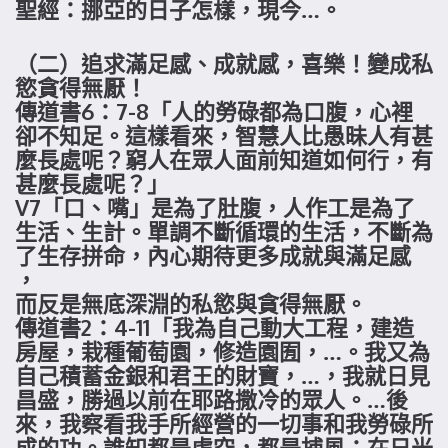
聖經：挪亞的日子怎樣，現今…。
（二）追求滿足感、成就感，喜樂！變成私
慾貪得無厭！
傳道書6：7-8「人的勞碌都為口腹，心裡
卻不知足。這樣看來，智慧人比愚昧人有甚
麼長處呢？窮人在眾人面前知道如何行，有
甚麼長處呢？」
V7「口、嘴」是為了肚腹，人作工是為了
生活、生計。單調不斷循環的生活，不斷為
了生存拼命，內心期待更多成就與滿足感
，
而反是無底深淵的私慾與貪得無厭。
傳道書2：4-11「我為自己動大工程，建造
房屋，栽種葡萄園，修造園囿，…。我又為
自己積蓄金銀和君王的財寶，…，我就日見
昌盛，勝過以前在耶路撒冷的眾人。…後
來，我察看我手所經營的一切事和我勞碌所
成的功。誰知都是虛空，都是捕風；在日光