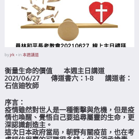
by
jrk
in
本週講道
衡量生命的價值 本週主日講道
2021/06/27 傳道書六：1-8 講道者：
石信廸牧師
序言：
疫情雖然對世人是一種衝擊與危機，但是疫
情也喚醒、覺悟自己要追尋屬靈的生命，更
深認識創造主。
這次日本政府當局，朝野有關疫苗，也在考