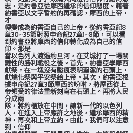
志，是約書亞從摩西繼承的信仰態度。藉著
約書亞以文字誓約的再確認，摩西的上帝，
才
轉變成為約書亞自己的上帝。從約書亞記8
章30~35節對照申命記27章1~8節，可以看
到約書亞將摩西的信仰轉化成為自己的信
仰。那是
當以色列人渡過約旦河，在艾城打了一場關
鍵性的勝利戰役之後。首先，約書亞學摩西
獻祭，在一塊沒有鑿痕表明聖潔的石頭上，
獻燒化祭與平安祭給上帝。其次，約書亞根
據申命記27章3節摩西的吩咐，將摩西從上
帝領受的律法重新刻寫在石頭上。再將人民
分成兩
隊，將約櫃放在中間，讓新一代的以色列
人，在進入上帝應許之地後，繼承摩西的精
神，再次和上帝立約。由此，我們可以注意
到，信仰