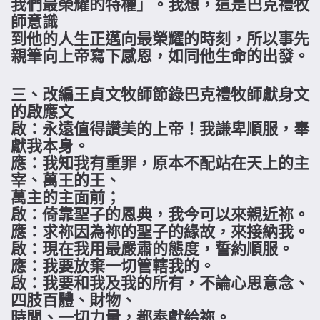
我們最榮耀的特權」。我想，這是巴克禮牧
師意識
到他的人生正邁向最榮耀的時刻，所以事先
親筆向上帝寫下感恩，如同他生命的出發。
三、改編王貞文牧師節錄巴克禮牧師獻身文
的啟應文
啟：永遠值得讚美的上帝！我謙卑順服，奉
獻我本身。
應：我知我有重罪，原本不配站在天上的主
宰、萬王的王、
萬主的主面前；
啟：倚靠聖子的恩典，我今可以來親近祢。
應：求祢因為祢的聖子的緣故，來接納我。
啟：現在我用最嚴肅的態度，誓約順服。
應：我要放棄一切管轄我的。
啟：我要和我及我的所有，不論心思意念、
四肢百體、財物、
時間、一切力量，都奉獻給祢。