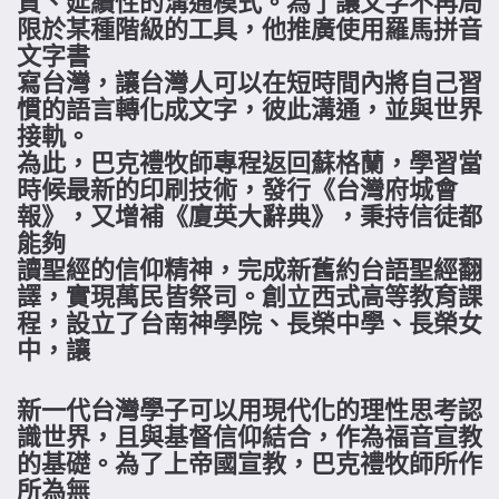
質、延續性的溝通模式。為了讓文字不再局
限於某種階級的工具，他推廣使用羅馬拼音
文字書
寫台灣，讓台灣人可以在短時間內將自己習
慣的語言轉化成文字，彼此溝通，並與世界
接軌。
為此，巴克禮牧師專程返回蘇格蘭，學習當
時候最新的印刷技術，發行《台灣府城會
報》，又增補《廈英大辭典》，秉持信徒都
能夠
讀聖經的信仰精神，完成新舊約台語聖經翻
譯，實現萬民皆祭司。創立西式高等教育課
程，設立了台南神學院、長榮中學、長榮女
中，讓
新一代台灣學子可以用現代化的理性思考認
識世界，且與基督信仰結合，作為福音宣教
的基礎。為了上帝國宣教，巴克禮牧師所作
所為無