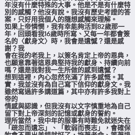
年沒有什麼特殊的大事。他是不是有什麼特
別的感觸？他沒有說。我沒有歷史考證的答
案，只好用我個人的隨想感觸來理解。
如果上帝憐憫，我有幸能夠活到82歲那一
年，回頭看我16歲時所寫、又每一年都會簽
名的〈獻身文〉時，我會是遺憾？還是感
謝？我
會在我的老我上，以簽名肯定上帝的恩典，
也願意靠著這恩典堅持我的獻身、持續向前
嗎？還是我對我一生所做的感到遺憾？
想到這裡，內心忽然充滿了許多感慨。其
實，我並沒有為自己寫下信仰的獻身文。我
雖然寫過許多講道篇，其中亦有許多我對上
帝的
情感與認識，但我沒有以文字慎重地為自己
留下對上帝深刻的記憶或獻身的誓約。
理所當然，我中年的服事有時難免就迷失在
「疏忽而遺忘」、「軟弱而喪志」，會確保
牧會不要出差錯就好了，拖著老命、等著退