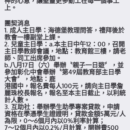
神的心意，讓聖靈更多動工在每一個事工
上。
團契消息
1. 成人主日學：海德堡教理問答，禮拜後於
教會一樓副堂上課。
2. 兒童主日學：a.本主日中午12：00，召開
主日學教師會議，地點：教育館三樓，請老
師、同工出席參加。
b.八月17日（六）舉辦〝親子一日遊〞，並
參加彰化中會舉辦〝第49屆教育部主日學
大會〞，地點：鹿
港國中，報名費每人100元，請向主日學詹
麗珠校長報名，報名至本主日截止，以利統
計人數。
3. 互助社：舉辦學生助學專案貸款，申請
資格在學憑學生證證明，貸款金額5萬元/人
為限，0～6個月內以0%利率計算；
7～12個月內以0.2%/月計算，開辦費500