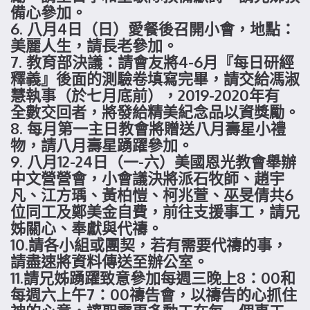
備心參加。
6. 八月4日（日）愛餐後召開小會，地點：
美麗人生，請長老參加。
7. 教育部決議：請會友將4-6月『每日研經
釋義』後面的測驗卷填寫完畢，請交給馮淑
慧執事（於七月底前），2019-2020年有
全數交回者，將發給精美紀念品以資獎勵。
8. 每月第一主日教會將贈送八月壽星小禮
物，請八月壽星踴躍參加。
9. 八月12-24日（一-六）美國恩光教會舉辦
中文營營會，小會議決將派石牧師、趙宇
凡、江方瑀、黃柏愷、柯兆萱、巫旻倩共6
位同工及鄭美金自費，前往支援事工，請兄
姊關心、奉獻與代禱。
10.請各小組或團契，若有需要代禱的事，
請盡速將資料傳送至辦公室。
11.請兄姊踴躍致意參加每週三晚上8：00和
每週六上午7：00禱告會，以禱告的心抓住