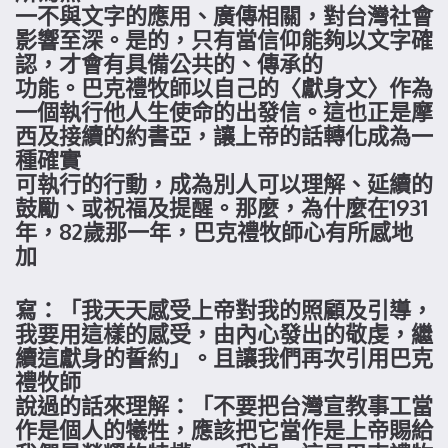
一不與文字的應用、廣傳相關，對台灣社會
影響至深。是的，只有當信仰能夠以文字確
認，才會有具備公共的、傳承的
功能。巴克禮牧師以自己的〈獻身文〉作為
一個執行他人生使命的出發信。這也正是摩
西及接續的約書亞，讓上帝的話轉化成為一
種確實
可執行的行動，成為別人可以理解、延續的
鼓勵、或祝福及提醒。那麼，為什麼在1931
年，82歲那一年，巴克禮牧師心有所感地
加
寫：「我天天感受上帝對我的照顧及引導，
我要用這樣的感受，由內心發出的敬虔，繼
續這獻身的誓約」。且讓我們再次引用巴克
禮牧師
說過的話來理解：「不要把台灣宣教事工當
作是個人的犧牲，應該把它當作是上帝賜給