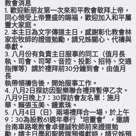
教會消息
1. 歡迎新朋友第一次來和平教會敬拜上帝，
同心領受上帝豐盛的賜福，歡迎加入和平屬
靈大家庭。
2. 本主日為文字傳道主日，感謝彰化教會林
家宏牧師的證道勉勵，請兄姊關心、代禱與
奉獻。
3. 八月份有負責主日服事的同工（值月長
執、司會、司琴、音控、投影、招待、交通
指揮等）請於禮拜前30分鐘到會，由值月
長
執帶領禱告後，開始服事工作。
4. 八月2日探訪因聖樂聯合禮拜暫停乙次。
八月9日晚上7：30探訪會友名單：施月
華、賴張玉美、鍾素珠。
5. 八月4日（日）兩場禮拜合一場，於上午
9：30為設教61週年舉行〝培靈會〞，邀請
台南車路墘教會卓健誠牧師前來證道勉
勵，請主日學和聖歌隊預備獻詩，請兄姊預