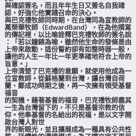
與確認簽名，而且年年生日又簽名自我確
認，好強化他實踐召命的決心。
與巴克禮牧師同時期，在台灣同為宣教師的
萬榮華牧師（EdwardBand），在為他撰寫
的傳記裡，以比喻詮釋巴克禮牧師的簽名說
：「若以鐘錶為喻，雖然他生命的發條是由
上帝來啟動，這份誓約卻有如整時器一般，
讓他的人生一年比一年更準確地符合上帝的
旨意。」
上帝清楚了巴克禮的意願，就使用他成為一
位宣教師。從蘇格蘭到台灣，讓台灣自荷
蘭、鄭成功時期之後，再一次擁有領受基督
福音
的契機。藉著基督的福音，巴克禮牧師盡其
一生為台灣留下的，不只是基督宗教的信
仰。他奉基督的名給出的祝福，是以文字開
啟台灣人對世
界的新眼光，並且擴展成為一種具有公共性