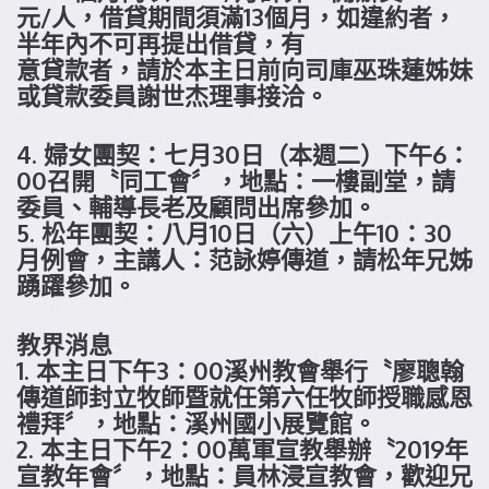
元/人，借貸期間須滿13個月，如違約者，
半年內不可再提出借貸，有
意貸款者，請於本主日前向司庫巫珠蓮姊妹
或貸款委員謝世杰理事接洽。
4. 婦女團契：七月30日（本週二）下午6：
00召開〝同工會〞，地點：一樓副堂，請
委員、輔導長老及顧問出席參加。
5. 松年團契：八月10日（六）上午10：30
月例會，主講人：范詠婷傳道，請松年兄姊
踴躍參加。
教界消息
1. 本主日下午3：00溪州教會舉行〝廖聰翰
傳道師封立牧師暨就任第六任牧師授職感恩
禮拜〞，地點：溪州國小展覽館。
2. 本主日下午2：00萬軍宣教舉辦〝2019年
宣教年會〞，地點：員林浸宣教會，歡迎兄