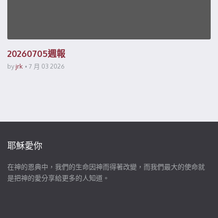
20260705週報
by
jrk
7 月 03 2026
耶穌愛你
在神的恩典中，我們的生命因神而得著改變，而我們最大的使命就
是把神的愛分享給更多的人知道。