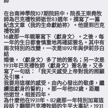
師
在台南神學院107期院訊中，院長王崇堯牧
師為巴克禮牧師逝世83週年，撰寫了一篇
紀念文章〈我的生命獻給祢〉。他提到巴克
禮牧師
16歲那一年親筆寫下〈獻身文〉。之後，每
一年的生日都會慎重地再確認簽名。其中有
兩次特別的改變，一次是1892年與伊莉莎白
結
婚後，〈獻身文〉多了她的簽名；另一次是
1931年巴克禮牧師〈獻身文〉簽名後，又多
寫了一句話：「我天天感受上帝對我的照顧
及引導，
我要用這樣的感受，由內心發出的敬虔，繼
續這獻身的誓約」。那一年他82歲，距離
他逝世，相差四年。
為什麼他在1931年、82歲那一年特別加寫這
段話？翻閱巴克禮牧師的生平大事記，1931