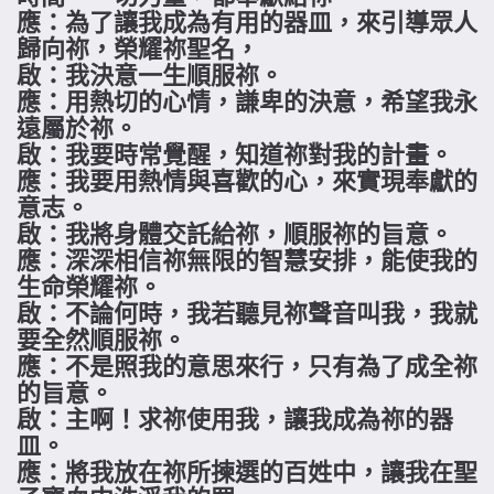
應：為了讓我成為有用的器皿，來引導眾人
歸向祢，榮耀祢聖名，
啟：我決意一生順服祢。
應：用熱切的心情，謙卑的決意，希望我永
遠屬於祢。
啟：我要時常覺醒，知道祢對我的計畫。
應：我要用熱情與喜歡的心，來實現奉獻的
意志。
啟：我將身體交託給祢，順服祢的旨意。
應：深深相信祢無限的智慧安排，能使我的
生命榮耀祢。
啟：不論何時，我若聽見祢聲音叫我，我就
要全然順服祢。
應：不是照我的意思來行，只有為了成全祢
的旨意。
啟：主啊！求祢使用我，讓我成為祢的器
皿。
應：將我放在祢所揀選的百姓中，讓我在聖