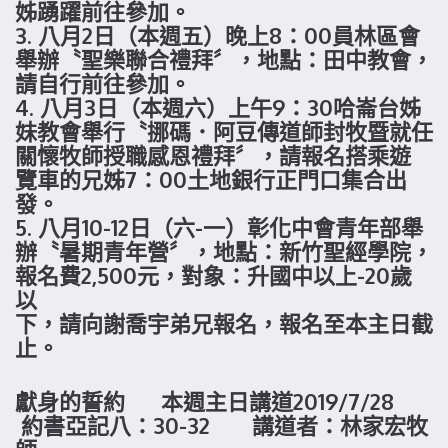
姊踴躍前往參加。
3. 八月2日（本週五）晚上8：00員林區會
舉辦〝聖樂聯合禮拜〞，地點：田中教會，
請自行前往參加。
4. 八月3日（本週六）上午9：30哈崙台姊
妹教會舉行〝挪碼．阿豆傳道師封牧暨就任
關懷牧師授職感恩禮拜〞，請報名搭乘遊
覽車的兄姊7：00土地銀行正門口集合出
發。
5. 八月10-12日（六-一）彰化中會青年部舉
辦〝暑期青年營〞，地點：新竹聖經學院，
報名費2,500元，對象：升國中以上-20歲
以
下，請向謝喬宇弟兄報名，報名至本主日截
止。
獻身的誓約 本週主日講道2019/7/28
約書亞記八：30-32 講道者：林家宏牧