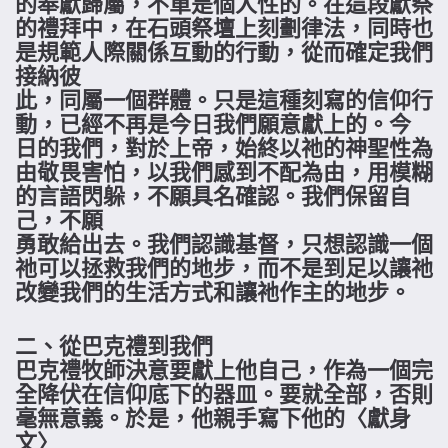
的奉獻歸屬，不單是個人性的。在這段獻祭
的禮拜中，在石頭祭壇上刻劃律法，同時也
是規範人際關係互動的行動，從而確定我們
接納彼
此，同屬一個群體。只是這種刻寫的信仰行
動，已經不再是今日我們願意獻上的。今
日的我們，對於上帝，始終以祂的神聖性為
由敬畏害怕，以我們感到不配為由，用模糊
的言語閃躲，不願具名確認。我們保留自
己，不願
勇敢給出去。我們認識基督，只想認識一個
祂可以拯救我們的地步，而不是到足以讓祂
改變我們的生活方式和讓祂作主的地步。
二、從巴克禮到我們
巴克禮牧師決意要獻上他自己，作為一個完
全降伏在信仰底下的器皿。要就全部，否則
毫無意義。於是，他親手寫下他的〈獻身
文〉