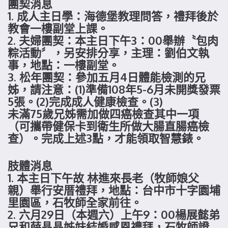
團契消息
1. 成人主日學：海德堡教理問答，禮拜後於
教會一樓副堂上課。
2. 夫婦團契：本主日下午3：00舉辦〝包肉
粽活動〞，另安排分享，主理：劉伯文執
事，地點：一樓副堂。
3. 松年團契：參加五月4日體能檢測的兄
姊，請注意：(1)準備108年5-6月未開獎發票
5張。(2)完成成人健康檢查。(3)
未滿75歲兄姊需加做四癌檢查其中一項
（可攜帶健保卡到衛生所做大腸直腸癌檢
查）。完成上述3點，才能領取智慧錶。
肢體消息
1. 本主日下午故 林進來長老（牧師娘父
親）舉行安厝禮拜，地點：台中市十字園埔
里園區，石牧師全家前往。
2. 六月29日（本週六）上午9：00楊展懿弟
兄和薛晶晶姊妹結婚感恩禮拜，石牧師證