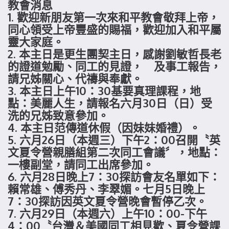
教會消息
1. 歡迎新朋友第一次來和平教會敬拜上帝，
同心領受上帝豐盛的賜福，歡迎加入和平屬
靈大家庭。
2. 本主日是更生團契主日，感謝劉敏哲長老
的證道勉勵、同工的見證， 及事工報告，
請兄姊關心、代禱與奉獻。
3. 本主日上午10：30基要真理課程，地
點：美麗人生，請報名六月30日（日）受
洗的兄姊致意參加。
4. 本主日范傳道休假（因妹妹婚禮）。
5. 六月26日（本週三）下午2：00召開〝英
文夏令營親膳組第二次同工會議〞，地點：
一樓副堂，請同工出席參加。
6. 六月28日晚上7：30探訪會友名單如下：
賴常雄、傅秀丹、李翠媚。七月5日晚上
7：30探訪因英文夏令營晚會暫停乙次。
7. 六月29日（本週六）上午10：00-下午
4：00〝台灣＆美國同工相見歡、夏令營課