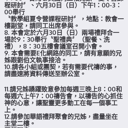
程研討〞、六月30日（日）下午1：00-3：
00舉行
〝教學組夏令營課程研討〞，地點：教會一
樓副堂，請同工出席參與。
8. 本會定於六月30日（日）兩場禮拜合一
場於9：30舉行〝聖禮典〞（聖餐、洗
禮），8：30五樓會議室召開小會。
9. 本會需要E化網路的同工，請有意願的兄
姊跟劉伯文執事接洽。
10.請各小組或團契，若有需要代禱的事，
請盡速將資料傳送至辦公室。
11.請兄姊踴躍致意參加每週三晚上8：00和
每週六上午7：00禱告會，以禱告的心抓住
神的心意，讓聖靈更多動工在每一個事工
上。
12.請參加華語禮拜聚會的兄姊，盡量坐在
主堂二樓。